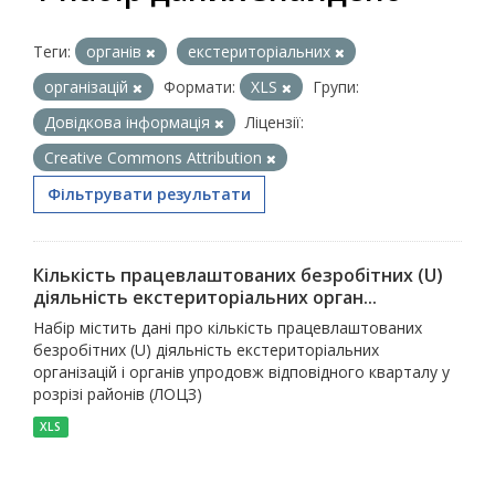
Теги:
органів
екстериторіальних
організацій
Формати:
XLS
Групи:
Довідкова інформація
Ліцензії:
Creative Commons Attribution
Фільтрувати результати
Кількість працевлаштованих безробітних (U)
діяльність екстериторіальних орган...
Набір містить дані про кількість працевлаштованих
безробітних (U) діяльність екстериторіальних
організацій і органів упродовж відповідного кварталу у
розрізі районів (ЛОЦЗ)
XLS