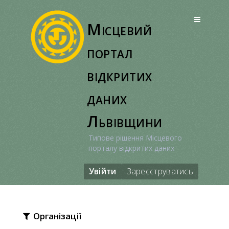
Перейти
до
Місцевий
вмісту
портал
відкритих
даних
Львівщини
Типове рішення Місцевого
порталу відкритих даних
Увійти
Зареєструватись
Організації