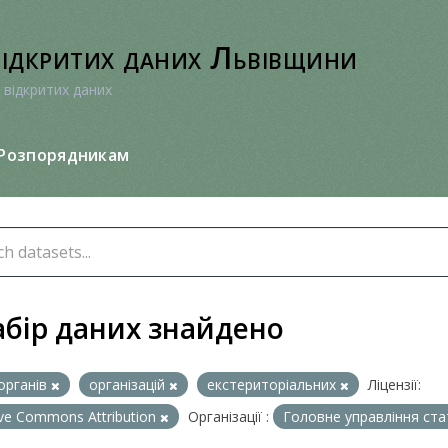
відкритих даних Львівщини
 відкритих даних
Розпорядникам
абір даних знайдено
органів
організацій
екстериторіальних
Ліцензії:
ive Commons Attribution
Організації :
Головне управління ста