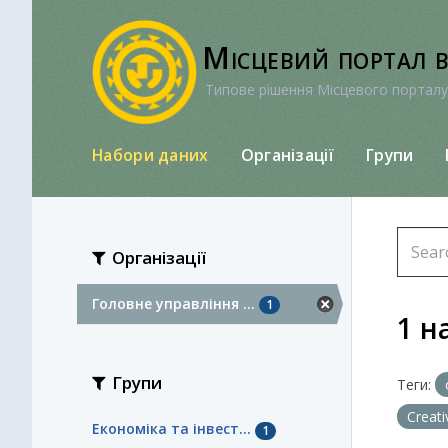
Перейти
до
Місцевий портал 
вмісту
Типове рішення Місцевого порталу
Набори даних
Організації
Групи
Організації
Головне управління ...
1
1 н
Групи
Теги:
Creat
Економіка та інвест...
1