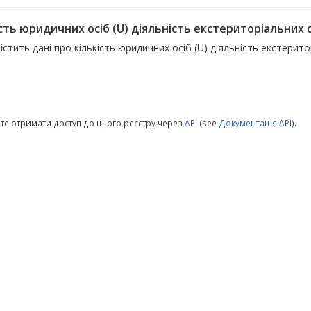
сть юридичних осіб (U) діяльність екстериторіальних ор
істить дані про кількість юридичних осіб (U) діяльність екстеритор
те отримати доступ до цього реєстру через
API
(see
Документація API
).