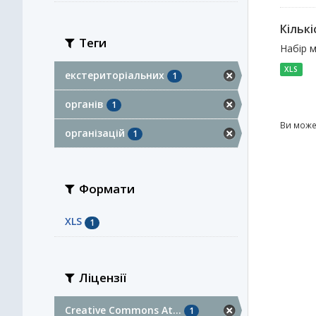
Кількі
Теги
Набір м
XLS
екстериторіальних
1
органів
1
Ви може
організацій
1
Формати
XLS
1
Ліцензії
Creative Commons At...
1