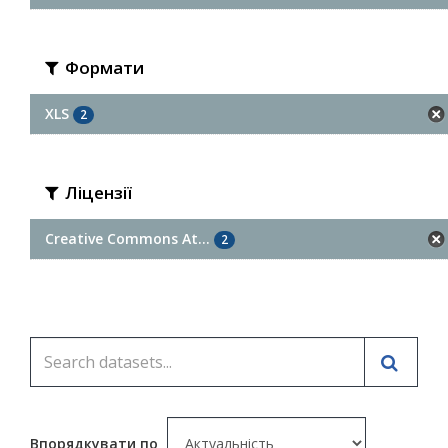
Формати
XLS
2
Ліцензії
Creative Commons At...
2
Впорядкувати по