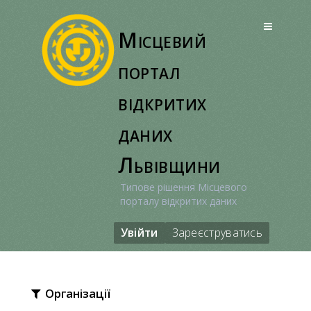
Перейти
до
Місцевий
вмісту
портал
відкритих
даних
Львівщини
Типове рішення Місцевого
порталу відкритих даних
Увійти
Зареєструватись
Організації