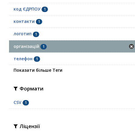
код ЄДРПОУ
1
контакти
1
логотип
1
організацій
1
телефон
1
Показати більше Теги
Формати
CSV
1
Ліцензії