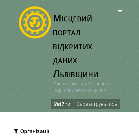
Перейти
до
Місцевий
вмісту
портал
відкритих
даних
Львівщини
Типове рішення Місцевого
порталу відкритих даних
Увійти
Зареєструватись
Організації