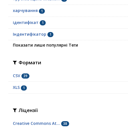
харчування
1
ідентифікат
1
Індентифікатор
1
Показати лише популярні Теги
Формати
CSV
39
XLS
1
Ліцензії
Creative Commons At...
38