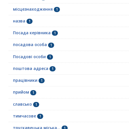
місцезнаходження
1
назва
1
Посада керівника
1
посадова особа
1
Посадові особи
1
поштова адреса
1
працівники
1
прийом
1
славсько
1
тимчасове
1
трускавецька міська...
1