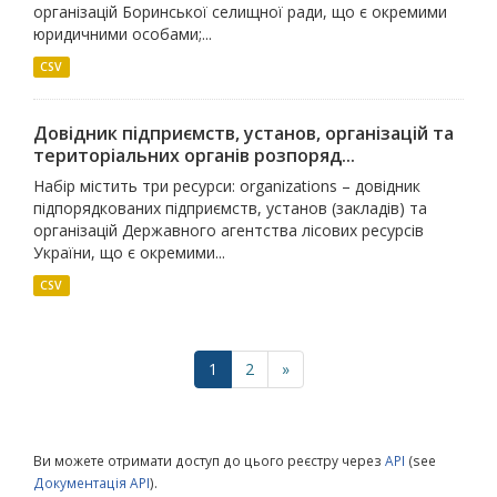
організацій Боринської селищної ради, що є окремими
юридичними особами;...
CSV
Довідник підприємств, установ, організацій та
територіальних органів розпоряд...
Набір містить три ресурси: organizations – довідник
підпорядкованих підприємств, установ (закладів) та
організацій Державного агентства лісових ресурсів
України, що є окремими...
CSV
1
2
»
Ви можете отримати доступ до цього реєстру через
API
(see
Документація API
).