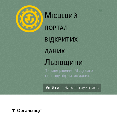
Перейти
до
Місцевий
вмісту
портал
відкритих
даних
Львівщини
Типове рішення Місцевого
порталу відкритих даних
Увійти
Зареєструватись
Організації