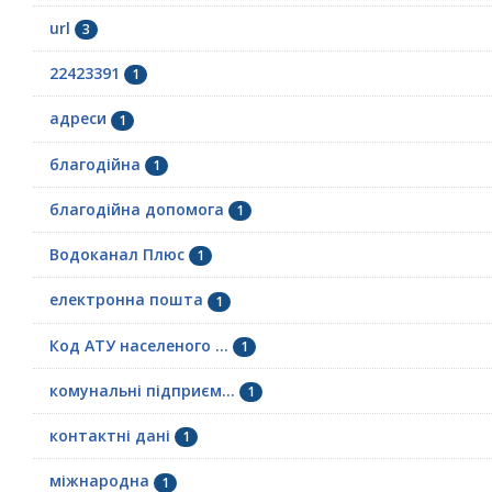
url
3
22423391
1
адреси
1
благодійна
1
благодійна допомога
1
Водоканал Плюс
1
електронна пошта
1
Код АТУ населеного ...
1
комунальні підприєм...
1
контактні дані
1
міжнародна
1