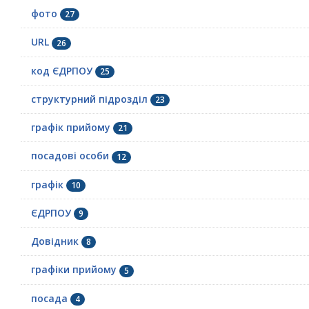
фото
27
URL
26
код ЄДРПОУ
25
структурний підрозділ
23
графік прийому
21
посадові особи
12
графік
10
ЄДРПОУ
9
Довідник
8
графіки прийому
5
посада
4