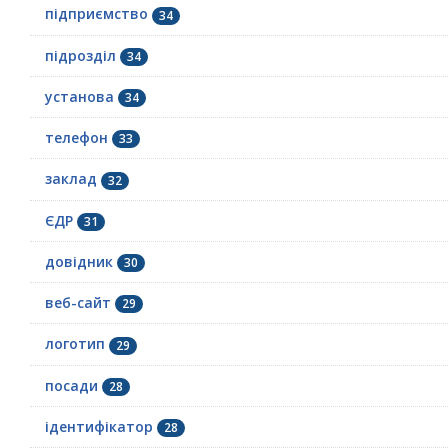
підприємство
34
підрозділ
34
установа
34
телефон
33
заклад
32
ЄДР
31
довідник
30
веб-сайт
29
логотип
29
посади
28
ідентифікатор
28