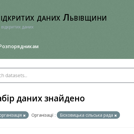
відкритих даних Львівщини
 відкритих даних
Розпорядникам
абір даних знайдено
організація
Організації :
Бісковицька сільська рада