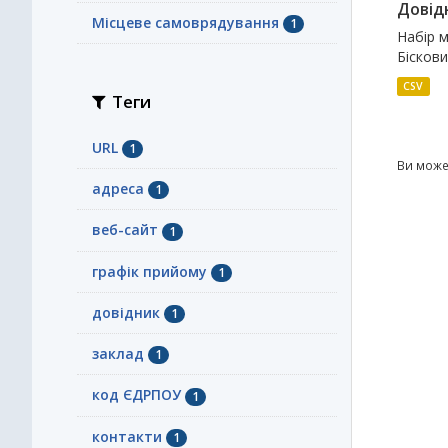
Довідн
Місцеве самоврядування
1
Набір м
Біскови
CSV
Теги
URL
1
Ви може
адреса
1
веб-сайт
1
графік прийому
1
довідник
1
заклад
1
код ЄДРПОУ
1
контакти
1