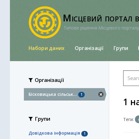
Перейти
до
Місцевий портал 
вмісту
Типове рішення Місцевого порталу
Набори даних
Організації
Групи
Організації
Бісковицька сільськ...
1
1 н
Групи
Теги:
Довідкова інформація
1