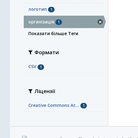
логотип
1
організація
1
Показати більше Теги
Формати
CSV
1
Ліцензії
Creative Commons At...
1