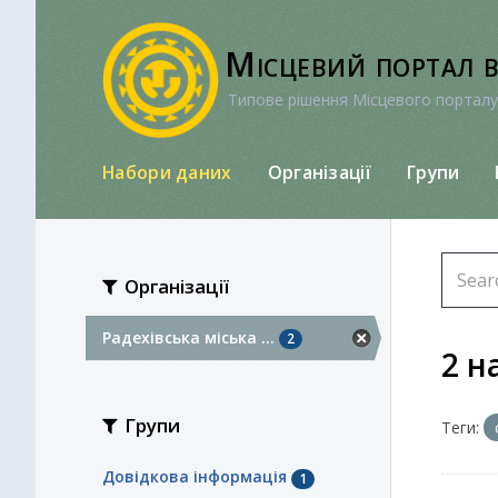
Перейти
до
Місцевий портал 
вмісту
Типове рішення Місцевого порталу
Набори даних
Організації
Групи
Організації
Радехівська міська ...
2
2 н
Групи
Теги:
Довідкова інформація
1