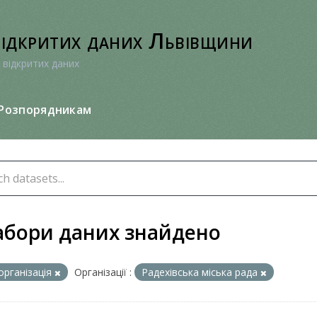
відкритих даних Львівщини
 відкритих даних
Розпорядникам
абори даних знайдено
організація
Організації :
Радехівська міська рада