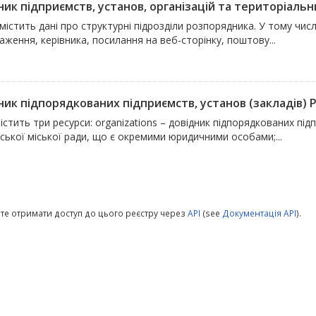
ик підприємств, установ, організацій та територіальни
містить дані про структурні підрозділи розпорядника. У тому числ
ження, керівника, посилання на веб-сторінку, поштову...
ик підпорядкованих підприємств, установ (закладів) Ра
істить три ресурси: organizations – довідник підпорядкованих підп
ської міської ради, що є окремими юридичними особами;...
те отримати доступ до цього реєстру через
API
(see
Документація API
).