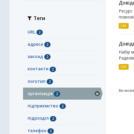
Довідн
Ресурс 
повнова
Теги
CSV
URL
2
Довідн
адреса
2
Набір м
заклад
2
Радехів
CSV
контакти
2
логотип
2
Ви може
організація
2
підприємство
2
підрозділ
2
телефон
2