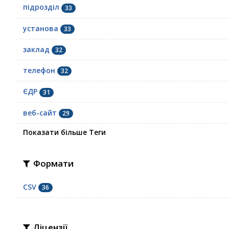
підрозділ
33
установа
33
заклад
32
телефон
32
ЄДР
31
веб-сайт
29
Показати більше Теги
Формати
CSV
36
Ліцензії