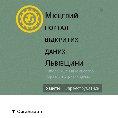
Перейти
до
Місцевий
вмісту
портал
відкритих
даних
Львівщини
Типове рішення Місцевого
порталу відкритих даних
Увійти
Зареєструватись
Організації