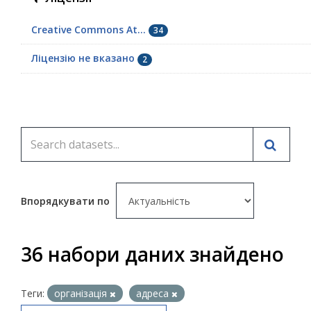
Creative Commons At...
34
Ліцензію не вказано
2
Впорядкувати по
36 набори даних знайдено
Теги:
організація
адреса