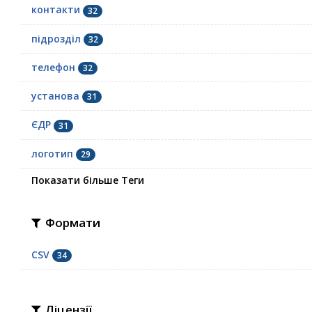
контакти
32
підрозділ
32
телефон
32
установа
31
ЄДР
31
логотип
29
Показати більше Теги
Формати
CSV
34
Ліцензії