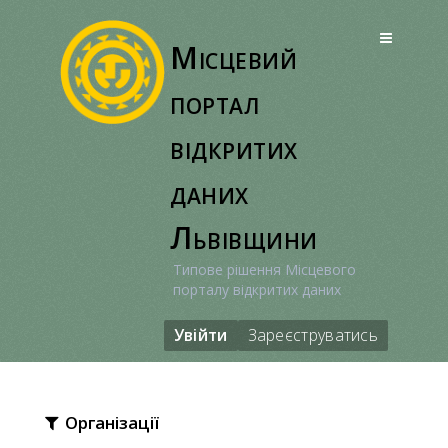
Перейти
до
Місцевий
вмісту
портал
відкритих
даних
Львівщини
Типове рішення Місцевого
порталу відкритих даних
Увійти
Зареєструватись
Організації