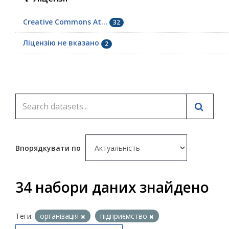
Creative Commons At...
32
Ліцензію не вказано
2
Впорядкувати по
34 набори даних знайдено
Теги:
організація
підприємство