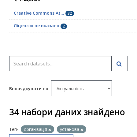
Creative Commons At...
32
Ліцензію не вказано
2
Впорядкувати по
34 набори даних знайдено
Теги:
організація
установа