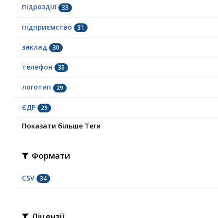
підрозділ
33
підприємство
31
заклад
30
телефон
30
логотип
29
ЄДР
29
Показати більше Теги
Формати
CSV
34
Ліцензії