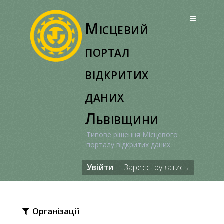
Перейти
до
Місцевий
вмісту
портал
відкритих
даних
Львівщини
Типове рішення Місцевого
порталу відкритих даних
Увійти
Зареєструватись
Організації