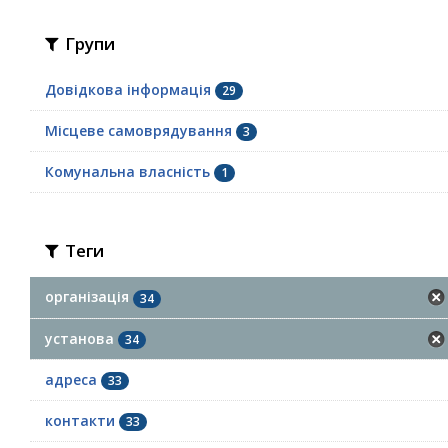
Групи
Довідкова інформація
29
Місцеве самоврядування
3
Комунальна власність
1
Теги
організація
34
установа
34
адреса
33
контакти
33