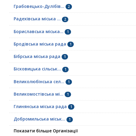
Грабовецько-Дулібів...
2
Радехівська міська ...
2
Бориславська міська...
1
Бродівська міська рада
1
Бібрська міська рада
1
Бісковицька сільськ...
1
Великолюбінська сел...
1
Великомостівська мі...
1
Глинянська міська рада
1
Добромильська міськ...
1
Показати більше Організації