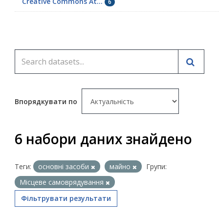
Creative Commons At...
6
Впорядкувати по
6 набори даних знайдено
Теги:
основні засоби
майно
Групи:
Місцеве самоврядування
Фільтрувати результати