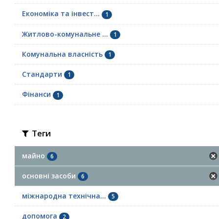
Економіка та інвест...
1
Житлово-комунальне ...
1
Комунальна власність
1
Стандарти
1
Фінанси
1
Теги
майно
6
основні засоби
6
міжнародна технічна...
5
допомога
2