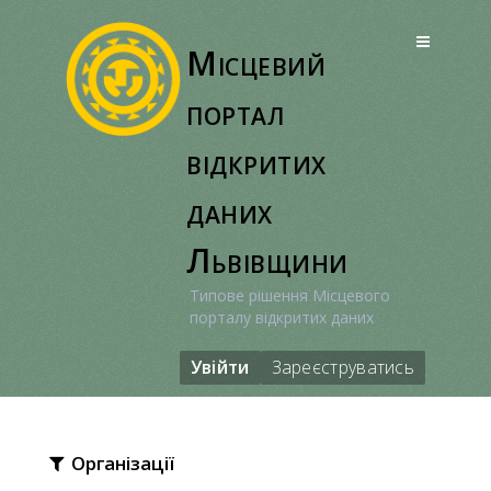
Перейти
до
Місцевий
вмісту
портал
відкритих
даних
Львівщини
Типове рішення Місцевого
порталу відкритих даних
Увійти
Зареєструватись
Організації