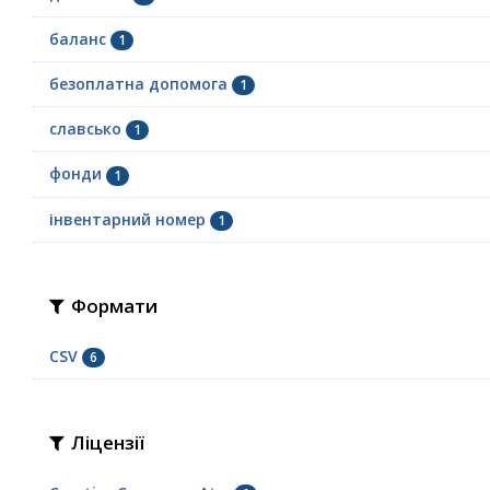
баланс
1
безоплатна допомога
1
славсько
1
фонди
1
інвентарний номер
1
Формати
CSV
6
Ліцензії