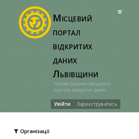
Перейти
до
Місцевий
вмісту
портал
відкритих
даних
Львівщини
Типове рішення Місцевого
порталу відкритих даних
Увійти
Зареєструватись
Організації