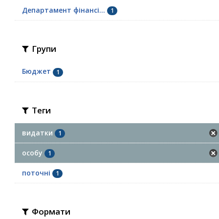
Департамент фінансі...
1
Групи
Бюджет
1
Теги
видатки
1
особу
1
поточні
1
Формати