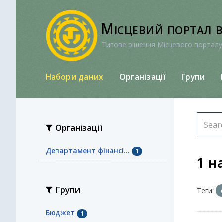
Перейти
до
Місцевий портал 
вмісту
Типове рішення Місцевого порталу
Набори даних
Організації
Групи
Організації
Департамент фінансі...
1
1 н
Групи
Теги:
Бюджет
1