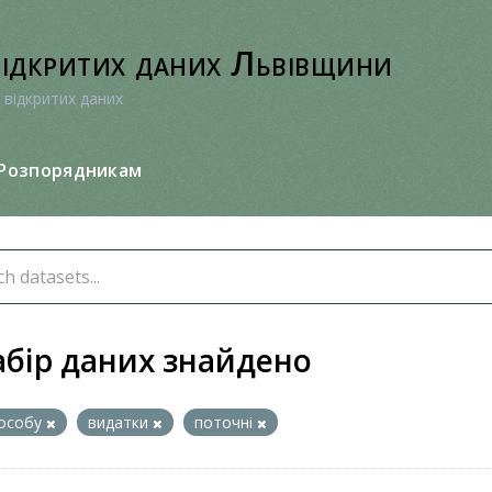
відкритих даних Львівщини
 відкритих даних
Розпорядникам
абір даних знайдено
особу
видатки
поточні