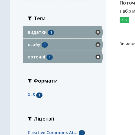
Поточ
Набір м
Теги
XLS
видатки
1
Ви може
особу
1
поточні
1
Формати
XLS
1
Ліцензії
Creative Commons At...
1