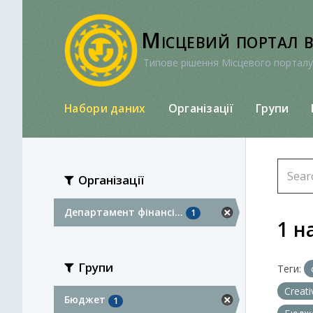
Перейти
до
Місцевий портал 
вмісту
Типове рішення Місцевого порталу
Набори даних
Організації
Групи
Організації
Департамент фінансі...
1
1 н
Групи
Теги:
Creat
Бюджет
1