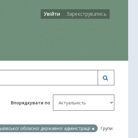
Увійти
Зареєструватись
Впорядкувати по
ьвівської обласної державної адміністрації
Групи: