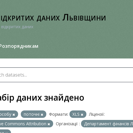
відкритих даних Львівщини
 відкритих даних
Розпорядникам
абір даних знайдено
особу
поточні
Формати:
XLS
Ліцензії:
ive Commons Attribution
Організації :
Департамент фінансів Л