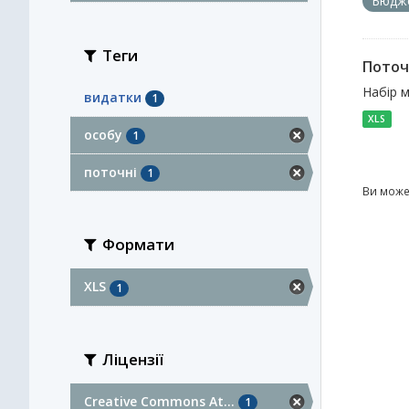
Бюдж
Теги
Поточ
Набір м
видатки
1
XLS
особу
1
поточні
1
Ви може
Формати
XLS
1
Ліцензії
Creative Commons At...
1