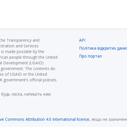
 the Transparency and
API
istration and Services
Політика відкритих дани
is made possible by the
Про портал
ican people through the United
nal Development (USAID)
K government. The contents do
ews of USAID or the United
government’s official policies.
 будь ласка, напишіть нам:
ive Commons Attribution 4.0 International license
, якщо не зазначен