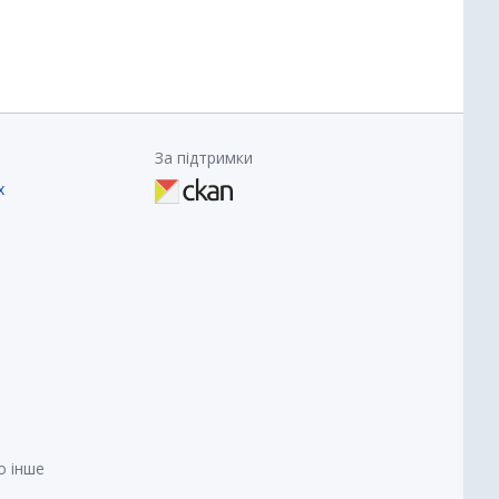
За підтримки
х
о інше