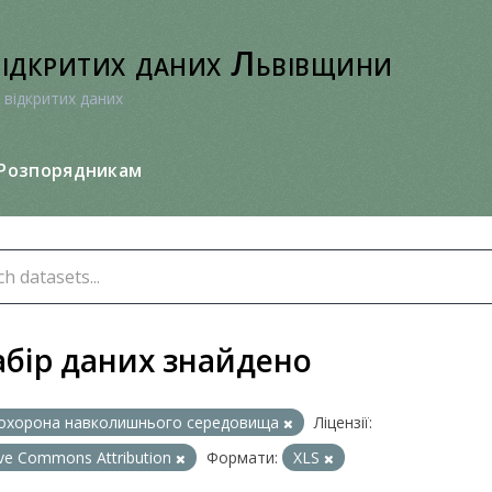
відкритих даних Львівщини
 відкритих даних
Розпорядникам
абір даних знайдено
охорона навколишнього середовища
Ліцензії:
ive Commons Attribution
Формати:
XLS