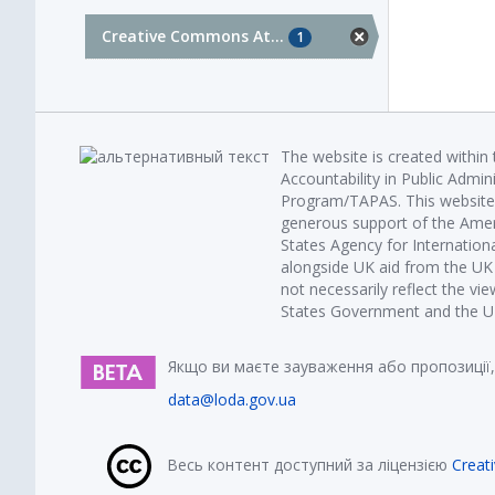
Creative Commons At...
1
The website is created within
Accountability in Public Admin
Program/TAPAS. This website 
generous support of the Amer
States Agency for Internatio
alongside UK aid from the U
not necessarily reflect the vi
States Government and the UK 
Якщо ви маєте зауваження або пропозиції,
data@loda.gov.ua
Весь контент доступний за ліцензією
Creat