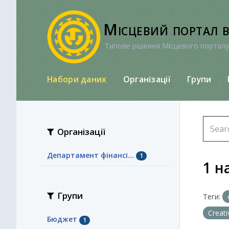
Перейти
до
Місцевий портал 
вмісту
Типове рішення Місцевого порталу
Набори даних
Організації
Групи
Організації
Департамент фінансі...
1
1 н
Групи
Теги:
Creat
Бюджет
1