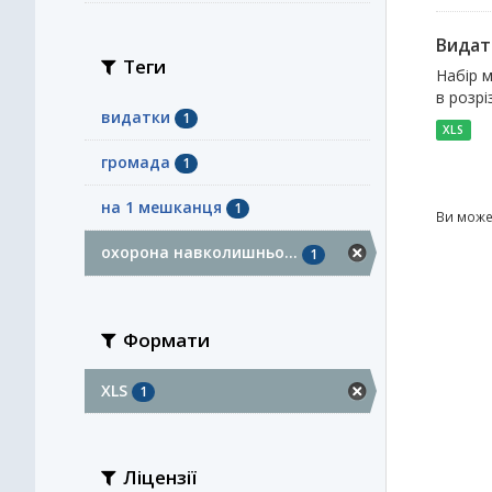
Видат
Теги
Набір 
в розрі
видатки
1
XLS
громада
1
на 1 мешканця
1
Ви може
охорона навколишньо...
1
Формати
XLS
1
Ліцензії