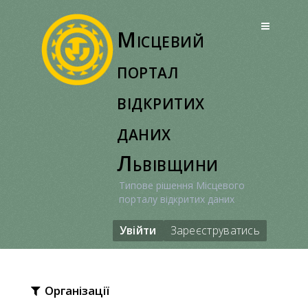
Перейти
до
Місцевий
вмісту
портал
відкритих
даних
Львівщини
Типове рішення Місцевого
порталу відкритих даних
Увійти
Зареєструватись
Організації