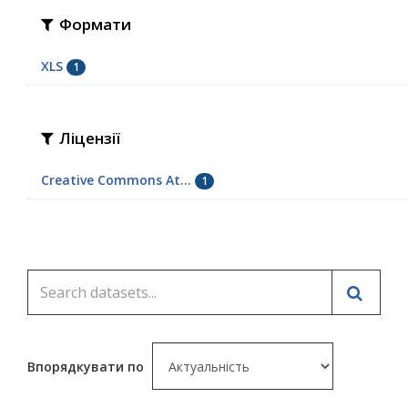
Формати
XLS
1
Ліцензії
Creative Commons At...
1
Впорядкувати по