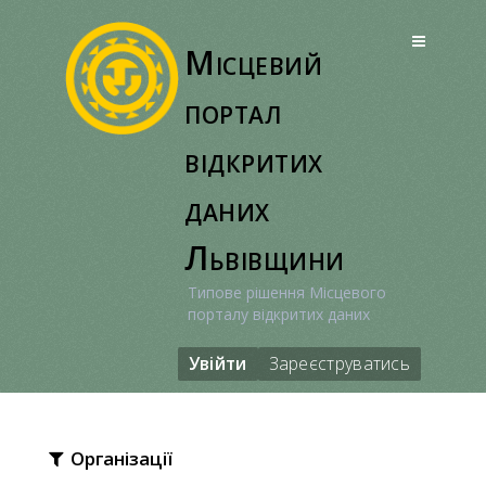
Перейти
до
Місцевий
вмісту
портал
відкритих
даних
Львівщини
Типове рішення Місцевого
порталу відкритих даних
Увійти
Зареєструватись
Організації