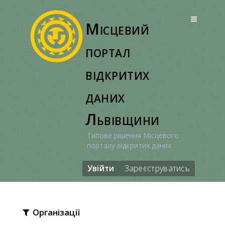
Перейти
до
Місцевий
вмісту
портал
відкритих
даних
Львівщини
Типове рішення Місцевого
порталу відкритих даних
Увійти
Зареєструватись
Організації