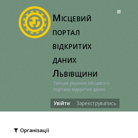
Перейти
до
Місцевий
вмісту
портал
відкритих
даних
Львівщини
Типове рішення Місцевого
порталу відкритих даних
Увійти
Зареєструватись
Організації