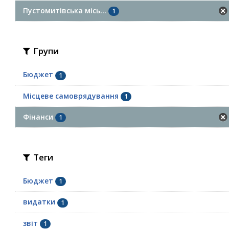
Пустомитівська місь...
1
Групи
Бюджет
1
Місцеве самоврядування
1
Фінанси
1
Теги
Бюджет
1
видатки
1
звіт
1