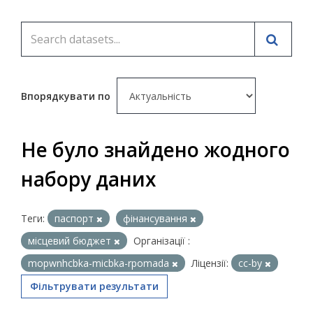
Впорядкувати по
Не було знайдено жодного
набору даних
Теги:
паспорт
фінансування
місцевий бюджет
Організації :
mopwnhcbka-micbka-rpomada
Ліцензії:
cc-by
Фільтрувати результати