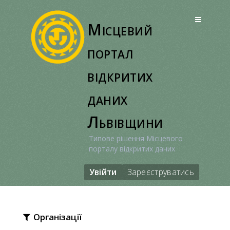
Перейти
до
Місцевий
вмісту
портал
відкритих
даних
Львівщини
Типове рішення Місцевого
порталу відкритих даних
Увійти
Зареєструватись
Організації