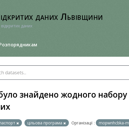
відкритих даних Львівщини
 відкритих даних
Розпорядникам
було знайдено жодного набору
них
паспорт
цільова програма
Організації :
mopwnhcbka-m