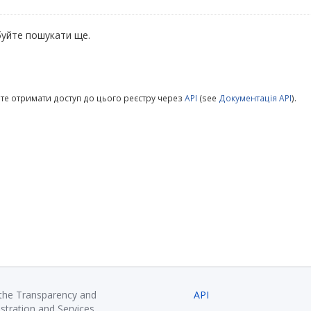
уйте пошукати ще.
те отримати доступ до цього реєстру через
API
(see
Документація API
).
 the Transparency and
API
istration and Services