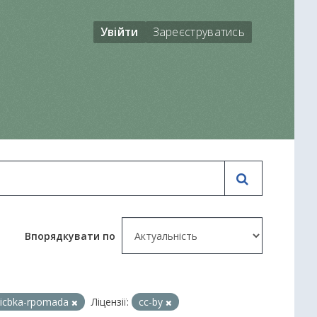
Увійти
Зареєструватись
Впорядкувати по
icbka-rpomada
Ліцензії:
cc-by