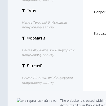
Теги
Попроб
Немає Теги, які б підходили
пошуковому запиту
Ви може
Формати
Немає Формати, які б підходили
пошуковому запиту
Ліцензії
Немає Ліцензії, які б підходили
пошуковому запиту
The website is created within
Accountability in Public Admin