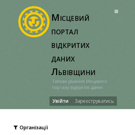
Перейти
до
Місцевий
вмісту
портал
відкритих
даних
Львівщини
Типове рішення Місцевого
порталу відкритих даних
Увійти
Зареєструватись
Організації