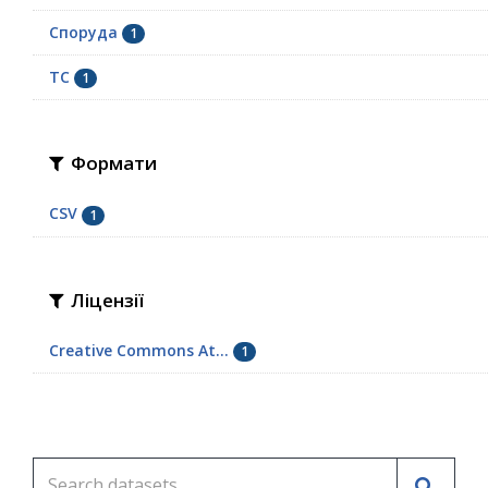
Споруда
1
ТС
1
Формати
CSV
1
Ліцензії
Creative Commons At...
1