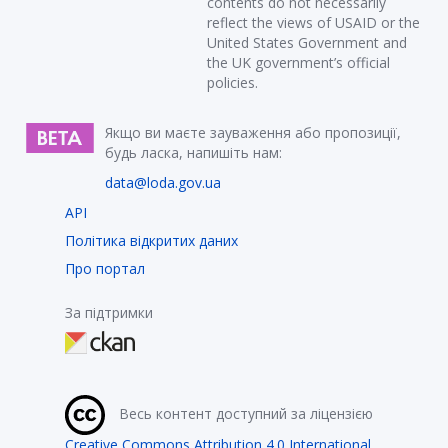
contents do not necessarily
reflect the views of USAID or the
United States Government and
the UK government’s official
policies.
Якщо ви маєте зауваження або пропозиції,
будь ласка, напишіть нам:
data@loda.gov.ua
API
Політика відкритих даних
Про портал
За підтримки
Весь контент доступний за ліцензією
Creative Commons Attribution 4.0 International