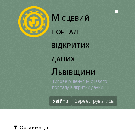
Перейти
до
Місцевий
вмісту
портал
відкритих
даних
Львівщини
Типове рішення Місцевого
порталу відкритих даних
Увійти
Зареєструватись
Організації