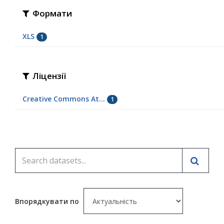
Формати
XLS
1
Ліцензії
Creative Commons At...
1
Впорядкувати по