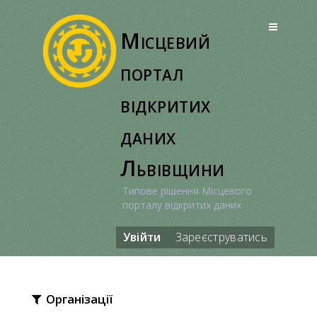
Перейти
до
Місцевий
вмісту
портал
відкритих
даних
Львівщини
Типове рішення Місцевого
порталу відкритих даних
Увійти
Зареєструватись
Організації