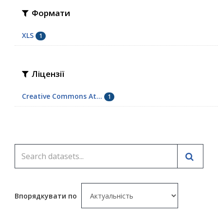
Формати
XLS
1
Ліцензії
Creative Commons At...
1
Впорядкувати по