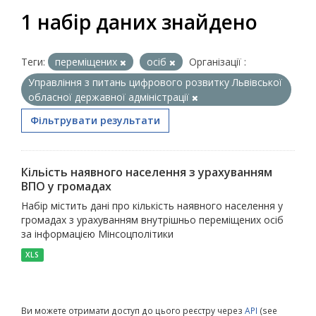
1 набір даних знайдено
Теги:
переміщених
осіб
Організації :
Управління з питань цифрового розвитку Львівської
обласної державної адміністрації
Фільтрувати результати
Кільість наявного населення з урахуванням
ВПО у громадах
Набір містить дані про кількість наявного населення у
громадах з урахуванням внутрішньо переміщених осіб
за інформацією Мінсоцполітики
XLS
Ви можете отримати доступ до цього реєстру через
API
(see