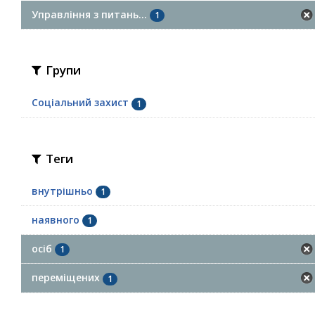
Управління з питань...
1
Групи
Соціальний захист
1
Теги
внутрішньо
1
наявного
1
осіб
1
переміщених
1