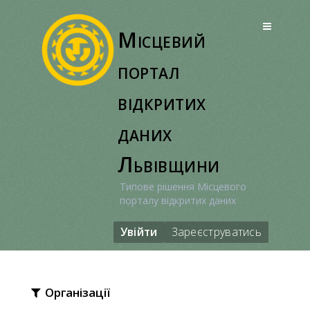
Перейти
до
Місцевий
вмісту
портал
відкритих
даних
Львівщини
Типове рішення Місцевого
порталу відкритих даних
Увійти
Зареєструватись
Організації