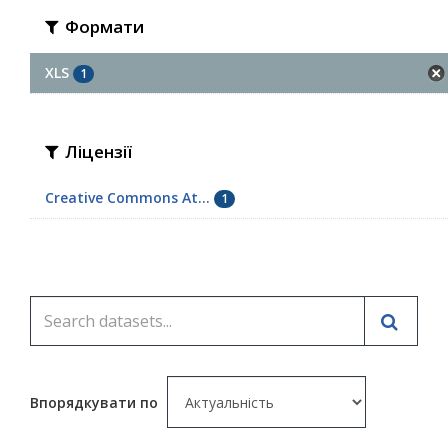
Формати
XLS
1
Ліцензії
Creative Commons At...
1
Впорядкувати по