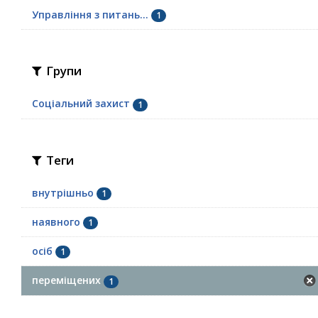
Управління з питань...
1
Групи
Соціальний захист
1
Теги
внутрішньо
1
наявного
1
осіб
1
переміщених
1