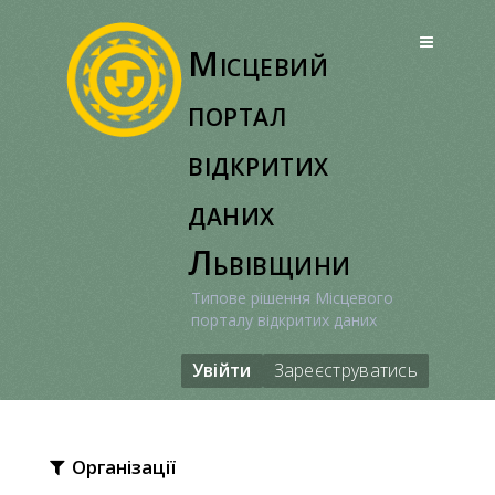
Перейти
до
Місцевий
вмісту
портал
відкритих
даних
Львівщини
Типове рішення Місцевого
порталу відкритих даних
Увійти
Зареєструватись
Організації