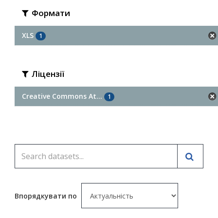
Формати
XLS
1
Ліцензії
Creative Commons At...
1
Впорядкувати по