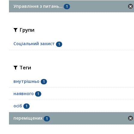
Управління з питань...
1
Групи
Соціальний захист
1
Теги
внутрішньо
1
наявного
1
осіб
1
переміщених
1