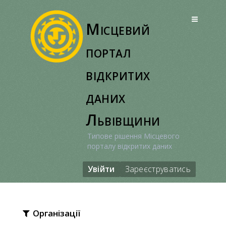
Перейти
до
Місцевий
вмісту
портал
відкритих
даних
Львівщини
Типове рішення Місцевого
порталу відкритих даних
Увійти
Зареєструватись
Організації