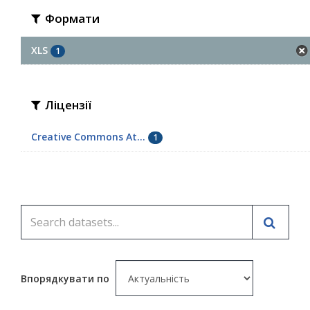
Формати
XLS
1
Ліцензії
Creative Commons At...
1
Впорядкувати по