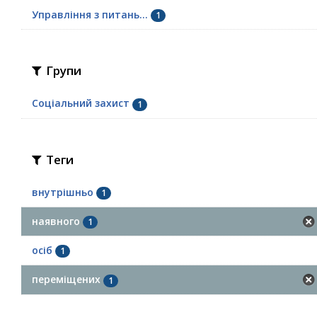
Управління з питань...
1
Групи
Соціальний захист
1
Теги
внутрішньо
1
наявного
1
осіб
1
переміщених
1