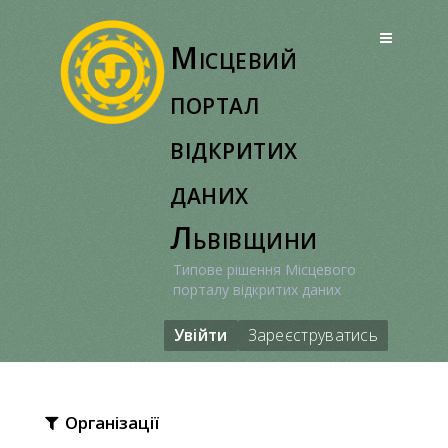
Перейти
до
Місцевий
вмісту
портал
відкритих
даних
Львівщини
Типове рішення Місцевого
порталу відкритих даних
Увійти
Зареєструватись
Організації