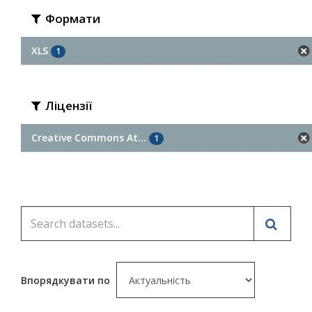
Формати
XLS
1
Ліцензії
Creative Commons At...
1
Впорядкувати по