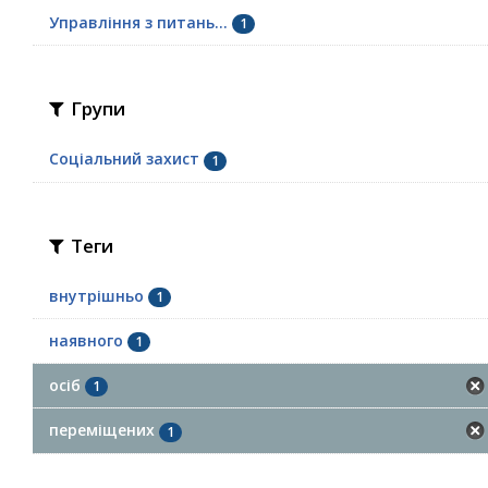
Управління з питань...
1
Групи
Соціальний захист
1
Теги
внутрішньо
1
наявного
1
осіб
1
переміщених
1