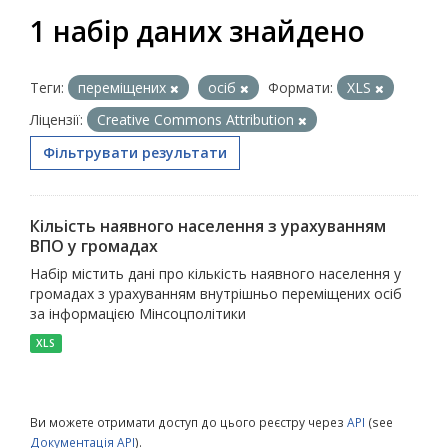
1 набір даних знайдено
Теги:
переміщених
осіб
Формати:
XLS
Ліцензії:
Creative Commons Attribution
Фільтрувати результати
Кільість наявного населення з урахуванням
ВПО у громадах
Набір містить дані про кількість наявного населення у
громадах з урахуванням внутрішньо переміщених осіб
за інформацією Мінсоцполітики
XLS
Ви можете отримати доступ до цього реєстру через
API
(see
Документація API
).