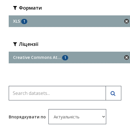
Формати
XLS
1
Ліцензії
Creative Commons At...
1
Впорядкувати по