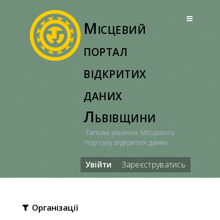
Перейти
до
Місцевий
вмісту
портал
відкритих
даних
Львівщини
Типове рішення Місцевого
порталу відкритих даних
Увійти
Зареєструватись
Організації