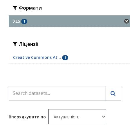
Формати
XLS
1
Ліцензії
Creative Commons At...
1
Впорядкувати по