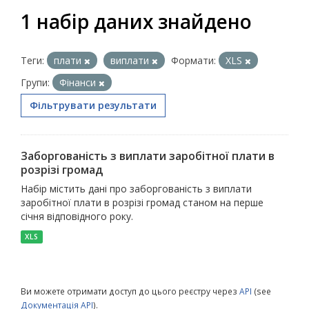
1 набір даних знайдено
Теги:
плати
виплати
Формати:
XLS
Групи:
Фінанси
Фільтрувати результати
Заборгованість з виплати заробітної плати в
розрізі громад
Набір містить дані про заборгованість з виплати
заробітної плати в розрізі громад станом на перше
січня відповідного року.
XLS
Ви можете отримати доступ до цього реєстру через
API
(see
Документація API
).