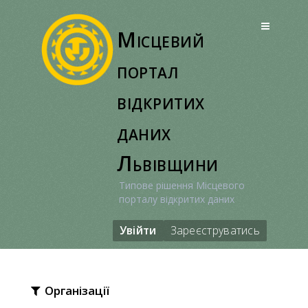
Перейти
до
Місцевий
вмісту
портал
відкритих
даних
Львівщини
Типове рішення Місцевого
порталу відкритих даних
Увійти
Зареєструватись
Організації