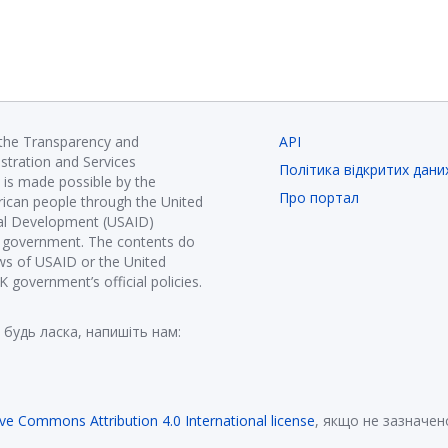
 the Transparency and
API
istration and Services
Політика відкритих дани
is made possible by the
Про портал
ican people through the United
nal Development (USAID)
K government. The contents do
ews of USAID or the United
government’s official policies.
 будь ласка, напишіть нам:
ive Commons Attribution 4.0 International license
, якщо не зазначен