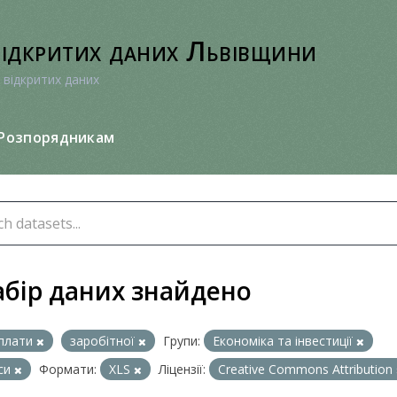
відкритих даних Львівщини
 відкритих даних
Розпорядникам
абір даних знайдено
плати
заробітної
Групи:
Економіка та інвестиції
си
Формати:
XLS
Ліцензії:
Creative Commons Attribution