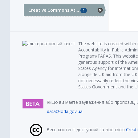
Creative Commons At...
1
The website is created within
Accountability in Public Admin
Program/TAPAS. This website 
generous support of the Amer
States Agency for Internatio
alongside UK aid from the U
not necessarily reflect the vi
States Government and the UK 
Якщо ви маєте зауваження або пропозиції,
data@loda.gov.ua
Весь контент доступний за ліцензією
Creat