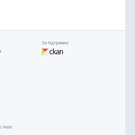
За підтримки
х
о інше