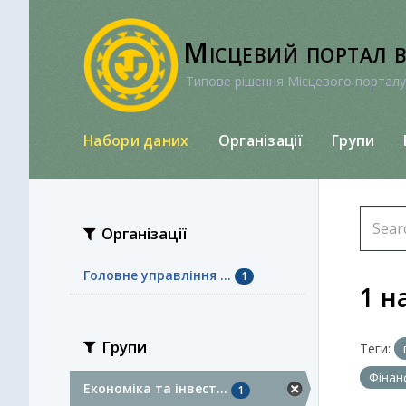
Перейти
до
Місцевий портал 
вмісту
Типове рішення Місцевого порталу
Набори даних
Організації
Групи
Організації
Головне управління ...
1
1 н
Групи
Теги:
Фінан
Економіка та інвест...
1