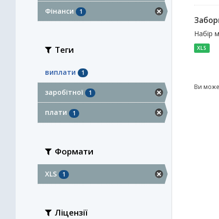
Фінанси
1
Заборг
Набір м
Теги
XLS
виплати
1
Ви може
заробітної
1
плати
1
Формати
XLS
1
Ліцензії