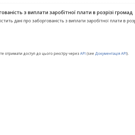
ованість з виплати заробітної плати в розрізі громад
істить дані про заборгованість з виплати заробітної плати в роз
те отримати доступ до цього реєстру через
API
(see
Документація API
).