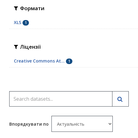
Формати
XLS
1
Ліцензії
Creative Commons At...
1
Впорядкувати по