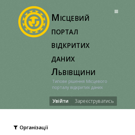
Перейти
до
Місцевий
вмісту
портал
відкритих
даних
Львівщини
Типове рішення Місцевого
порталу відкритих даних
Увійти
Зареєструватись
Організації