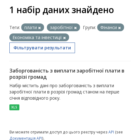
1 набір даних знайдено
Теги:
плати
заробітної
Групи:
Фінанси
Економіка та інвестиції
Фільтрувати результати
Заборгованість з виплати заробітної плати в
розрізі громад
Набір містить дані про заборгованість з виплати
заробітної плати в розрізі громад станом на перше
січня відповідного року.
XLS
Ви можете отримати доступ до цього реєстру через
API
(see
Документація API
).