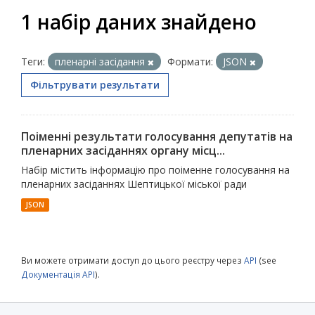
1 набір даних знайдено
Теги:
пленарні засідання
Формати:
JSON
Фільтрувати результати
Поіменні результати голосування депутатів на
пленарних засіданнях органу місц...
Набір містить інформацію про поіменне голосування на
пленарних засіданнях Шептицької міської ради
JSON
Ви можете отримати доступ до цього реєстру через
API
(see
Документація API
).