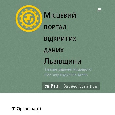
Перейти
до
Місцевий
вмісту
портал
відкритих
даних
Львівщини
Типове рішення Місцевого
порталу відкритих даних
Увійти
Зареєструватись
Організації