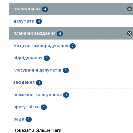
голосування
4
депутати
4
пленарні засідання
4
місцеве самоврядування
2
відвідування
1
глосування депутатів
1
засідання
1
поіменне голосування
1
присутність
1
рада
1
Показати більше Теги