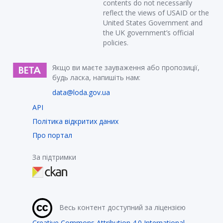
contents do not necessarily
reflect the views of USAID or the
United States Government and
the UK government’s official
policies.
Якщо ви маєте зауваження або пропозиції,
будь ласка, напишіть нам:
data@loda.gov.ua
API
Політика відкритих даних
Про портал
За підтримки
Весь контент доступний за ліцензією
Creative Commons Attribution 4.0 International