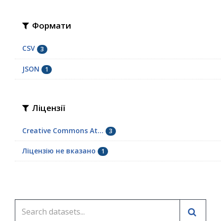
Формати
CSV
3
JSON
1
Ліцензії
Creative Commons At...
3
Ліцензію не вказано
1