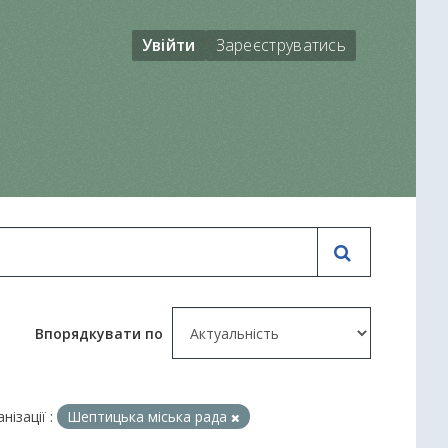
Увійти
Зареєструватись
Впорядкувати по
нізації :
Шептицька міська рада