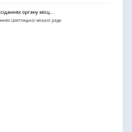
іданнях органу місц...
аннях Шептицької міської ради