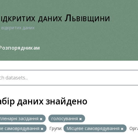
відкритих даних Львівщини
 відкритих даних
Розпорядникам
абір даних знайдено
пленарні засідання
голосування
ве самоврядування
Групи:
Місцеве самоврядування
Орга