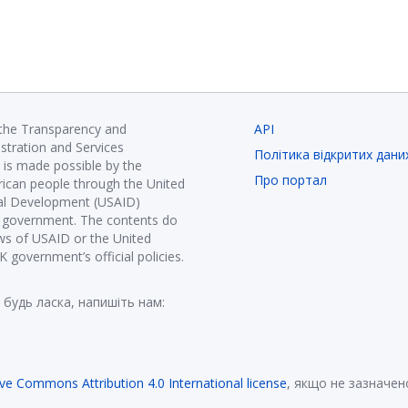
 the Transparency and
API
istration and Services
Політика відкритих дани
is made possible by the
Про портал
ican people through the United
nal Development (USAID)
K government. The contents do
ews of USAID or the United
government’s official policies.
 будь ласка, напишіть нам:
ive Commons Attribution 4.0 International license
, якщо не зазначен