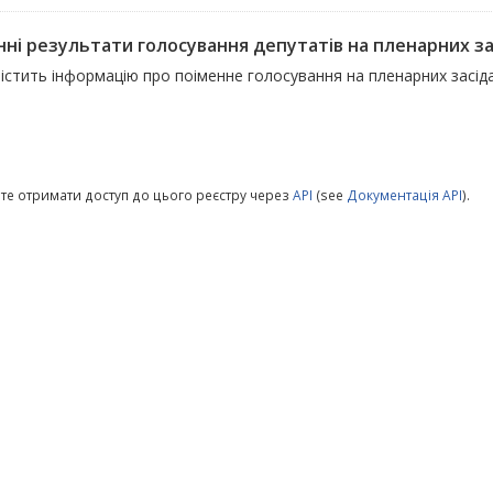
ні результати голосування депутатів на пленарних зас
містить інформацію про поіменне голосування на пленарних засід
те отримати доступ до цього реєстру через
API
(see
Документація API
).