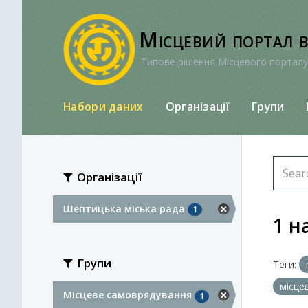
Перейти
до
Місцевий портал 
вмісту
Типове рішення Місцевого порталу
Набори даних
Організації
Групи
Організації
Шептицька міська рада
1
1 н
Групи
Теги:
місце
Місцеве самоврядування
1