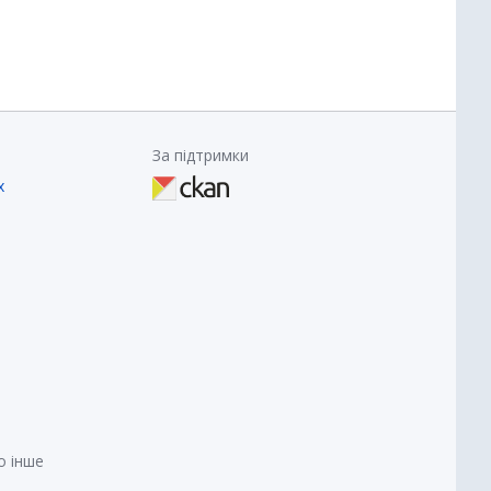
За підтримки
х
о інше