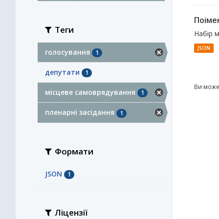
Поімен
Теги
Набір 
JSON
голосування
1
депутати
1
Ви може
місцеве самоврядування
1
пленарні засідання
1
Формати
JSON
1
Ліцензії