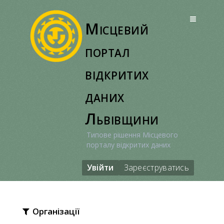
Перейти
до
Місцевий
вмісту
портал
відкритих
даних
Львівщини
Типове рішення Місцевого
порталу відкритих даних
Увійти
Зареєструватись
Організації