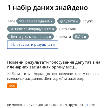
1 набір даних знайдено
Теги:
пленарні засідання
депутати
Групи:
Місцеве самоврядування
Організації :
Шептицька міська рада
Формати:
JSON
Фільтрувати результати
Поіменні результати голосування депутатів на
пленарних засіданнях органу місц...
Набір містить інформацію про поіменне голосування на
пленарних засіданнях Шептицької міської ради
JSON
Ви можете отримати доступ до цього реєстру через
API
(see