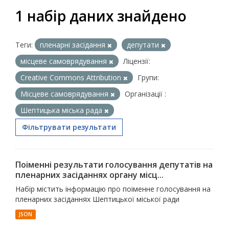
1 набір даних знайдено
Теги:
пленарні засідання
депутати
місцеве самоврядування
Ліцензії:
Creative Commons Attribution
Групи:
Місцеве самоврядування
Організації :
Шептицька міська рада
Фільтрувати результати
Поіменні результати голосування депутатів на
пленарних засіданнях органу місц...
Набір містить інформацію про поіменне голосування на
пленарних засіданнях Шептицької міської ради
JSON