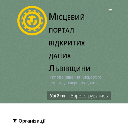
Перейти
до
Місцевий
вмісту
портал
відкритих
даних
Львівщини
Типове рішення Місцевого
порталу відкритих даних
Увійти
Зареєструватись
Організації