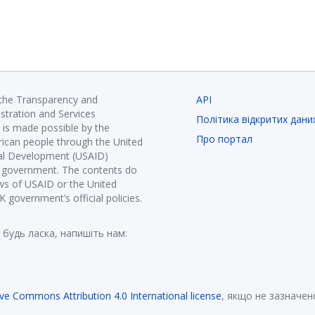
 the Transparency and
API
istration and Services
Політика відкритих дани
is made possible by the
Про портал
ican people through the United
nal Development (USAID)
K government. The contents do
ews of USAID or the United
government’s official policies.
 будь ласка, напишіть нам:
ive Commons Attribution 4.0 International license
, якщо не зазначен