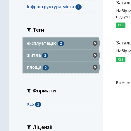
Загал
Інфраструктура міста
1
Набір м
підсум
XLS
Теги
Загал
експлуатацію
2
Набір м
житла
2
XLS
площа
2
Ви може
Формати
XLS
2
Ліцензії