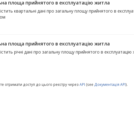
ьна площа прийнятого в експлуатацію житла
істить квартальні дані про загальну площу прийнятого в експлу
ком
ьна площа прийнятого в експлуатацію житла
істить річні дані про загальну площу прийнятого в експлуатацію
те отримати доступ до цього реєстру через
API
(see
Документація API
).