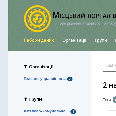
Перейти
до
Місцевий портал 
вмісту
Типове рішення Місцевого порталу
Набори даних
Організації
Групи
Організації
Головне управління ...
2
2 н
Групи
Теги:
Житлово-комунальне ...
1