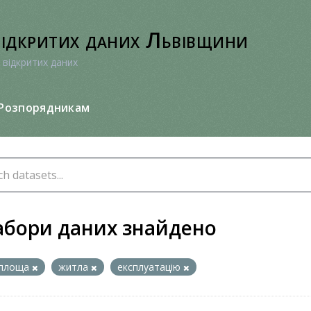
відкритих даних Львівщини
 відкритих даних
Розпорядникам
абори даних знайдено
площа
житла
експлуатацію