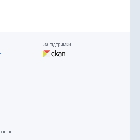
За підтримки
х
о інше