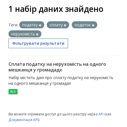
1 набір даних знайдено
Теги:
податку
сплату
податок
нерухомість
Фільтрувати результати
Сплата податку на нерухомість на одного
мешканця у громададх
Набір містить дані про сплату податку на нерухомість
на одного мешканця у громадах
XLS
Ви можете отримати доступ до цього реєстру через
API
(see
Документація API
).