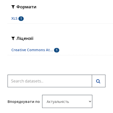
Формати
XLS
1
Ліцензії
Creative Commons At...
1
Впорядкувати по