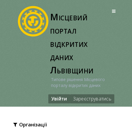
Перейти
до
Місцевий
вмісту
портал
відкритих
даних
Львівщини
Типове рішення Місцевого
порталу відкритих даних
Увійти
Зареєструватись
Організації