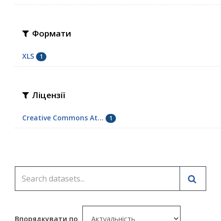
Формати
XLS
1
Ліцензії
Creative Commons At...
1
Впорядкувати по