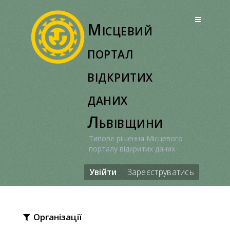
Перейти
до
Місцевий
вмісту
портал
відкритих
даних
Львівщини
Типове рішення Місцевого
порталу відкритих даних
Увійти
Зареєструватись
Організації