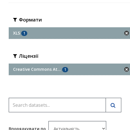
Формати
XLS
1
Ліцензії
Creative Commons At...
1
Впорядкувати по