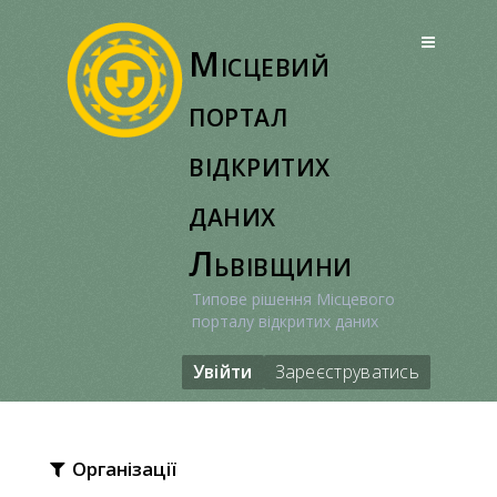
Перейти
до
Місцевий
вмісту
портал
відкритих
даних
Львівщини
Типове рішення Місцевого
порталу відкритих даних
Увійти
Зареєструватись
Організації