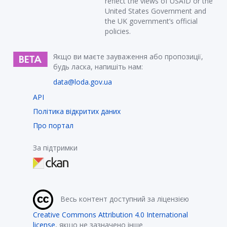
reflect the views of USAID or the
United States Government and
the UK government’s official
policies.
Якщо ви маєте зауваження або пропозиції,
будь ласка, напишіть нам:
data@loda.gov.ua
API
Політика відкритих даних
Про портал
За підтримки
Весь контент доступний за ліцензією
Creative Commons Attribution 4.0 International
license
, якщо не зазначено інше