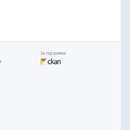
За підтримки
х