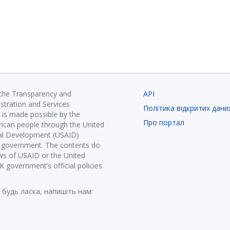
 the Transparency and
API
istration and Services
Політика відкритих дани
is made possible by the
Про портал
ican people through the United
nal Development (USAID)
K government. The contents do
ews of USAID or the United
government’s official policies.
 будь ласка, напишіть нам: