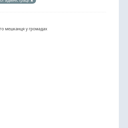
ї адміністрації
ого мешканця у громадах