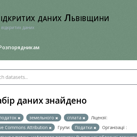
відкритих даних Львівщини
 відкритих даних
Розпорядникам
абір даних знайдено
податок
земельного
сплата
Ліцензії:
ive Commons Attribution
Групи:
Податки
Організації :