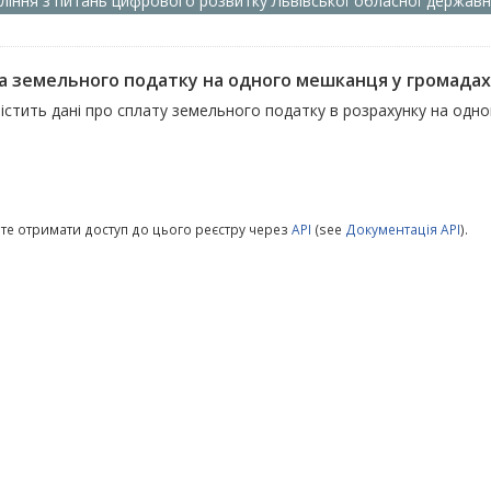
ління з питань цифрового розвитку Львівської обласної державно
а земельного податку на одного мешканця у громадах
містить дані про сплату земельного податку в розрахунку на одн
те отримати доступ до цього реєстру через
API
(see
Документація API
).