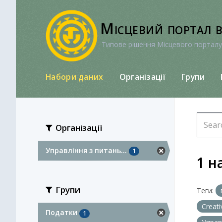
Перейти
до
Місцевий портал 
вмісту
Типове рішення Місцевого порталу
Набори даних
Організації
Групи
Організації
Управління з питань...
1
1 н
Групи
Теги:
Creat
Податки
1