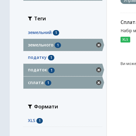
Управ
Теги
Сплат
Набір 
земельний
1
XLS
земельного
1
податку
1
Ви може
податок
1
сплата
1
Формати
XLS
1