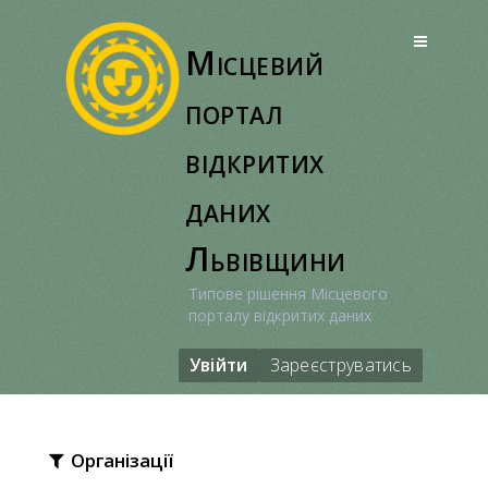
Перейти
до
Місцевий
вмісту
портал
відкритих
даних
Львівщини
Типове рішення Місцевого
порталу відкритих даних
Увійти
Зареєструватись
Організації