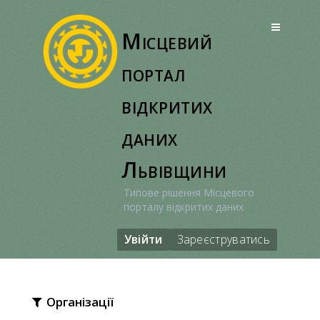
Перейти
до
Місцевий
вмісту
портал
відкритих
даних
Львівщини
Типове рішення Місцевого
порталу відкритих даних
Увійти
Зареєструватись
Організації