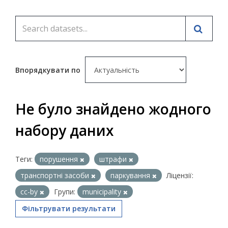
Впорядкувати по
Не було знайдено жодного
набору даних
Теги:
порушення
штрафи
транспортні засоби
паркування
Ліцензії:
cc-by
Групи:
municipality
Фільтрувати результати