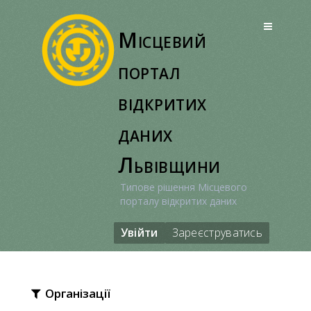
Перейти
до
Місцевий
вмісту
портал
відкритих
даних
Львівщини
Типове рішення Місцевого
порталу відкритих даних
Увійти
Зареєструватись
Організації