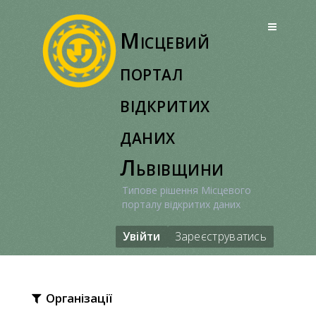
Перейти
до
Місцевий
вмісту
портал
відкритих
даних
Львівщини
Типове рішення Місцевого
порталу відкритих даних
Увійти
Зареєструватись
Організації