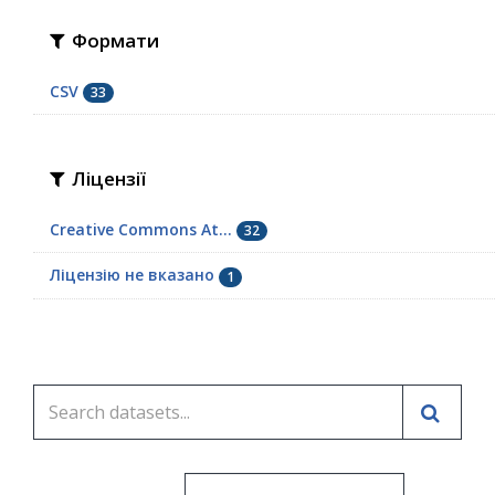
Формати
CSV
33
Ліцензії
Creative Commons At...
32
Ліцензію не вказано
1