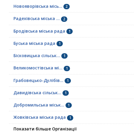
Новояворівська місь...
2
Радехівська міська ...
2
Бродівська міська рада
1
Буська міська рада
1
Бісковицька сільськ...
1
Великомостівська мі...
1
Грабовецько-Дулібів...
1
Давидівська сільськ...
1
Добромильська міськ...
1
Жовківська міська рада
1
Показати більше Організації