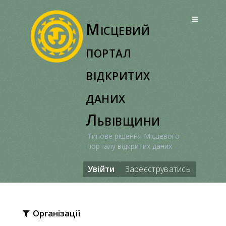
Перейти
до
Місцевий
вмісту
портал
відкритих
даних
Львівщини
Типове рішення Місцевого
порталу відкритих даних
Увійти
Зареєструватись
Організації