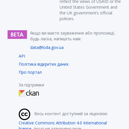
reflect the views of USAID or the
United States Government and
the UK government’s official
policies.
Якщо ви маєте зауваження або пропозиції,
будь ласка, напишіть нам:
data@loda.gov.ua
API
Політика відкритих даних
Про портал
За підтримки
Весь контент доступний за ліцензією
Creative Commons Attribution 4.0 International
license
, якщо не зазначено інше