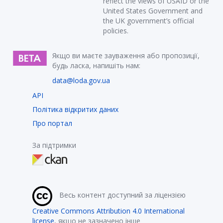
reflect the views of USAID or the
United States Government and
the UK government’s official
policies.
Якщо ви маєте зауваження або пропозиції,
будь ласка, напишіть нам:
data@loda.gov.ua
API
Політика відкритих даних
Про портал
За підтримки
Весь контент доступний за ліцензією
Creative Commons Attribution 4.0 International
license
, якщо не зазначено інше