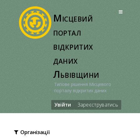
Перейти
до
Місцевий
вмісту
портал
відкритих
даних
Львівщини
Типове рішення Місцевого
порталу відкритих даних
Увійти
Зареєструватись
Організації