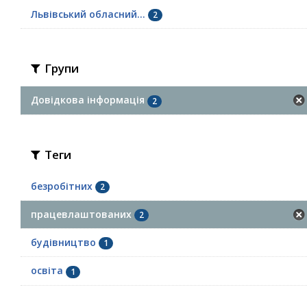
Львівський обласний...
2
Групи
Довідкова інформація
2
Теги
безробітних
2
працевлаштованих
2
будівництво
1
освіта
1