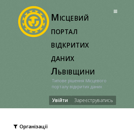
Перейти
до
Місцевий
вмісту
портал
відкритих
даних
Львівщини
Типове рішення Місцевого
порталу відкритих даних
Увійти
Зареєструватись
Організації