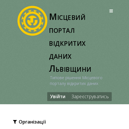
Перейти
до
Місцевий
вмісту
портал
відкритих
даних
Львівщини
Типове рішення Місцевого
порталу відкритих даних
Увійти
Зареєструватись
Організації